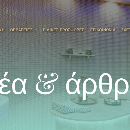
ΚΉ
ΘΕΡΑΠΕΙΕΣ
ΕΙΔΙΚΈΣ ΠΡΟΣΦΟΡΈΣ
ΕΠΙΚΟΙΝΩΝΊΑ
ΣΧΕ
έα & άρθ